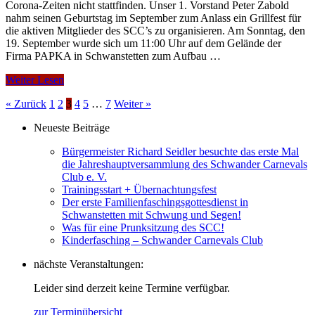
Corona-Zeiten nicht stattfinden. Unser 1. Vorstand Peter Zabold
nahm seinen Geburtstag im September zum Anlass ein Grillfest für
die aktiven Mitglieder des SCC’s zu organisieren. Am Sonntag, den
19. September wurde sich um 11:00 Uhr auf dem Gelände der
Firma PAPKA in Schwanstetten zum Aufbau …
Weiter Lesen
Seitennummerierung
« Zurück
1
2
3
4
5
…
7
Weiter »
der
Neueste Beiträge
Beiträge
Bürgermeister Richard Seidler besuchte das erste Mal
die Jahreshauptversammlung des Schwander Carnevals
Club e. V.
Trainingsstart + Übernachtungsfest
Der erste Familienfaschingsgottesdienst in
Schwanstetten mit Schwung und Segen!
Was für eine Prunksitzung des SCC!
Kinderfasching – Schwander Carnevals Club
nächste Veranstaltungen:
Leider sind derzeit keine Termine verfügbar.
zur Terminübersicht