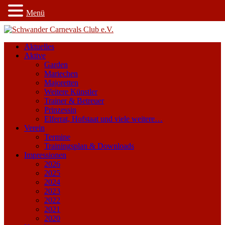
Menü
Aktuelles
Aktive
Garden
Mariechen
Majoretten
Weitere Künstler
Trainer & Betreuer
Prinzessin
Elferrat, Hofstaat und viele weitere…
Verein
Termine
Trainingsplan & Downloads
Impressionen
2026
2025
2024
2023
2022
2021
2020