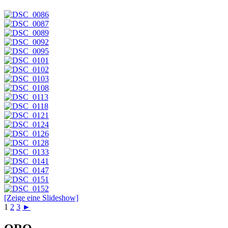
[Zeige eine Slideshow]
1
2
3
►