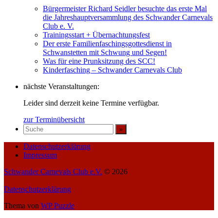
Bürgermeister Richard Seidler besuchte das erste Mal
die Jahreshauptversammlung des Schwander Carnevals
Club e. V.
Trainingsstart + Übernachtungsfest
Der erste Familienfaschingsgottesdienst in
Schwanstetten mit Schwung und Segen!
Was für eine Prunksitzung des SCC!
Kinderfasching – Schwander Carnevals Club
nächste Veranstaltungen:
Leider sind derzeit keine Termine verfügbar.
zur Terminübersicht
Datenschutzerklärung
Impressum
Schwander Carnevals Club e.V.
© 2026
Datenschutzerklärung
Thema von
WP Puzzle