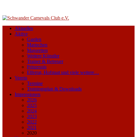
Aktuelles
Aktive
Garden
Mariechen
Majoretten
Weitere Künstler
Trainer & Betreuer
Prinzessin
Elferrat, Hofstaat und viele weitere…
Verein
Termine
Trainingsplan & Downloads
Impressionen
2026
2025
2024
2023
2022
2021
2020