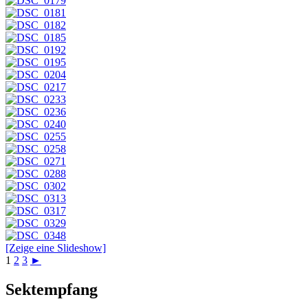
[Zeige eine Slideshow]
1
2
3
►
Sektempfang