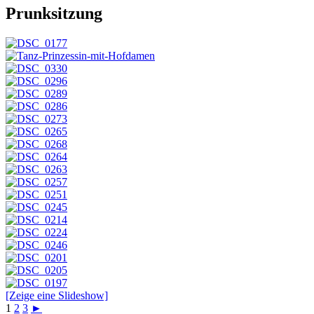
Prunksitzung
[Zeige eine Slideshow]
1
2
3
►