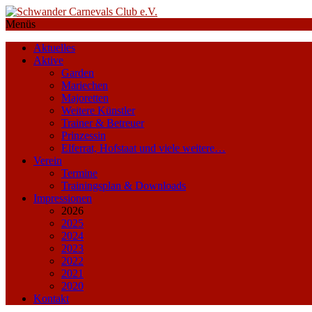
Menüs
Aktuelles
Aktive
Garden
Mariechen
Majoretten
Weitere Künstler
Trainer & Betreuer
Prinzessin
Elferrat, Hofstaat und viele weitere…
Verein
Termine
Trainingsplan & Downloads
Impressionen
2026
2025
2024
2023
2022
2021
2020
Kontakt