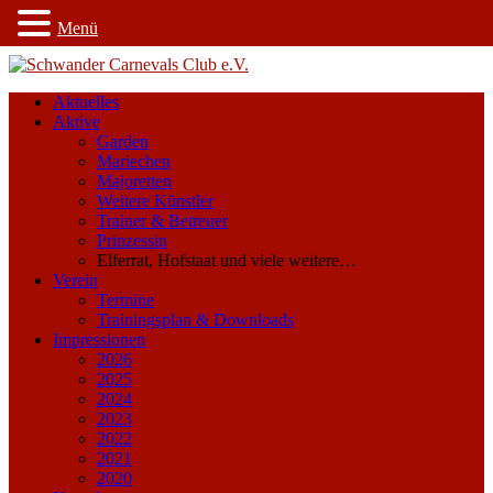
Menü
Aktuelles
Aktive
Garden
Mariechen
Majoretten
Weitere Künstler
Trainer & Betreuer
Prinzessin
Elferrat, Hofstaat und viele weitere…
Verein
Termine
Trainingsplan & Downloads
Impressionen
2026
2025
2024
2023
2022
2021
2020