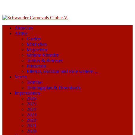
Aktuelles
Aktive
Garden
Mariechen
Majoretten
Weitere Künstler
Trainer & Betreuer
Prinzessin
Elferrat, Hofstaat und viele weitere…
Verein
Termine
Trainingsplan & Downloads
Impressionen
2026
2025
2024
2023
2022
2021
2020