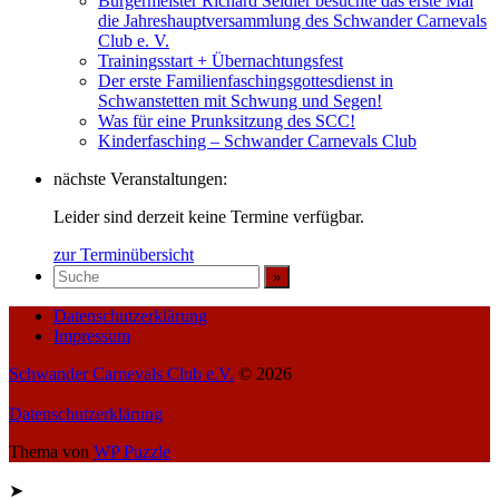
Bürgermeister Richard Seidler besuchte das erste Mal
die Jahreshauptversammlung des Schwander Carnevals
Club e. V.
Trainingsstart + Übernachtungsfest
Der erste Familienfaschingsgottesdienst in
Schwanstetten mit Schwung und Segen!
Was für eine Prunksitzung des SCC!
Kinderfasching – Schwander Carnevals Club
nächste Veranstaltungen:
Leider sind derzeit keine Termine verfügbar.
zur Terminübersicht
Datenschutzerklärung
Impressum
Schwander Carnevals Club e.V.
© 2026
Datenschutzerklärung
Thema von
WP Puzzle
➤