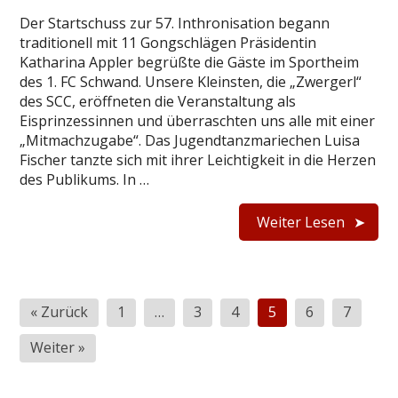
Der Startschuss zur 57. Inthronisation begann
traditionell mit 11 Gongschlägen Präsidentin
Katharina Appler begrüßte die Gäste im Sportheim
des 1. FC Schwand. Unsere Kleinsten, die „Zwergerl“
des SCC, eröffneten die Veranstaltung als
Eisprinzessinnen und überraschten uns alle mit einer
„Mitmachzugabe“. Das Jugendtanzmariechen Luisa
Fischer tanzte sich mit ihrer Leichtigkeit in die Herzen
des Publikums. In …
Weiter Lesen
Seitennummerierung
« Zurück
1
…
3
4
5
6
7
der
Weiter »
Beiträge