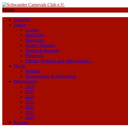
Menüs
Aktuelles
Aktive
Garden
Mariechen
Majoretten
Weitere Künstler
Trainer & Betreuer
Prinzessin
Elferrat, Hofstaat und viele weitere…
Verein
Termine
Trainingsplan & Downloads
Impressionen
2026
2025
2024
2023
2022
2021
2020
Kontakt