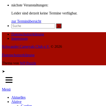
nächste Veranstaltungen:
Leider sind derzeit keine Termine verfügbar.
zur Terminübersicht
Datenschutzerklärung
Impressum
Schwander Carnevals Club e.V.
© 2026
Datenschutzerklärung
Thema von
WP Puzzle
➤
Menü
Aktuelles
Aktive
Garden