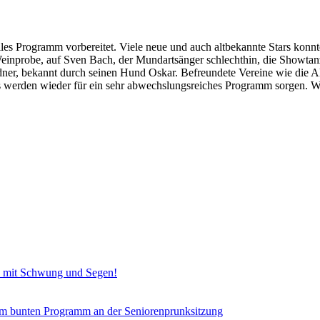
es Programm vorbereitet. Viele neue und auch altbekannte Stars konnte
n Weinprobe, auf Sven Bach, der Mundartsänger schlechthin, die Showt
ner, bekannt durch seinen Hund Oskar. Befreundete Vereine wie die Al
erden wieder für ein sehr abwechslungsreiches Programm sorgen. Wir
en mit Schwung und Segen!
nem bunten Programm an der Seniorenprunksitzung