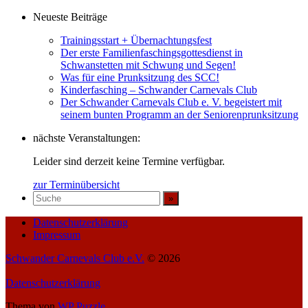
der
Neueste Beiträge
Beiträge
Trainingsstart + Übernachtungsfest
Der erste Familienfaschingsgottesdienst in
Schwanstetten mit Schwung und Segen!
Was für eine Prunksitzung des SCC!
Kinderfasching – Schwander Carnevals Club
Der Schwander Carnevals Club e. V. begeistert mit
seinem bunten Programm an der Seniorenprunksitzung
nächste Veranstaltungen:
Leider sind derzeit keine Termine verfügbar.
zur Terminübersicht
Datenschutzerklärung
Impressum
Schwander Carnevals Club e.V.
© 2026
Datenschutzerklärung
Thema von
WP Puzzle