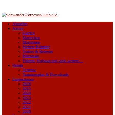
Aktuelles
Aktive
Garden
Mariechen
Majoretten
Weitere Künstler
Trainer & Betreuer
Prinzessin
Elferrat, Hofstaat und viele weitere…
Verein
Termine
Trainingsplan & Downloads
Impressionen
2026
2025
2024
2023
2022
2021
2020