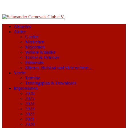
Aktuelles
Aktive
Garden
Mariechen
Majoretten
Weitere Künstler
Trainer & Betreuer
Prinzessin
Elferrat, Hofstaat und viele weitere…
Verein
Termine
Trainingsplan & Downloads
Impressionen
2026
2025
2024
2023
2022
2021
2020