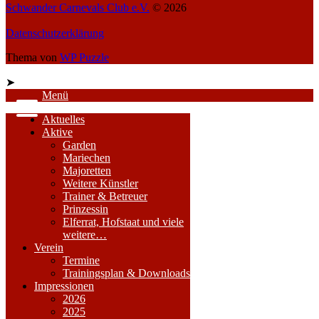
Schwander Carnevals Club e.V.
© 2026
Datenschutzerklärung
Thema von
WP Puzzle
➤
Menü
Aktuelles
Aktive
Garden
Mariechen
Majoretten
Weitere Künstler
Trainer & Betreuer
Prinzessin
Elferrat, Hofstaat und viele
weitere…
Verein
Termine
Trainingsplan & Downloads
Impressionen
2026
2025