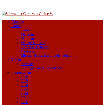
Aktuelles
Aktive
Garden
Mariechen
Majoretten
Weitere Künstler
Trainer & Betreuer
Prinzessin
Elferrat, Hofstaat und viele weitere…
Verein
Termine
Trainingsplan & Downloads
Impressionen
2026
2025
2024
2023
2022
2021
2020