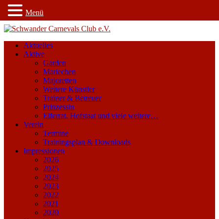
Menü
Aktuelles
Aktive
Garden
Mariechen
Majoretten
Weitere Künstler
Trainer & Betreuer
Prinzessin
Elferrat, Hofstaat und viele weitere…
Verein
Termine
Trainingsplan & Downloads
Impressionen
2026
2025
2024
2023
2022
2021
2020