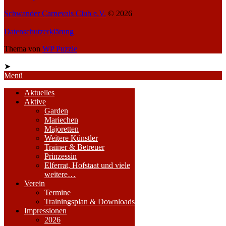
Schwander Carnevals Club e.V.
© 2026
Datenschutzerklärung
Thema von
WP Puzzle
➤
Menü
Aktuelles
Aktive
Garden
Mariechen
Majoretten
Weitere Künstler
Trainer & Betreuer
Prinzessin
Elferrat, Hofstaat und viele
weitere…
Verein
Termine
Trainingsplan & Downloads
Impressionen
2026