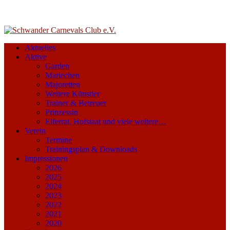
Aktuelles
Aktive
Garden
Mariechen
Majoretten
Weitere Künstler
Trainer & Betreuer
Prinzessin
Elferrat, Hofstaat und viele weitere…
Verein
Termine
Trainingsplan & Downloads
Impressionen
2026
2025
2024
2023
2022
2021
2020