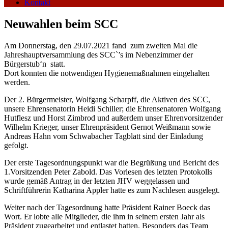
Kontakt
Neuwahlen beim SCC
Am Donnerstag, den 29.07.2021 fand zum zweiten Mal die
Jahreshauptversammlung des SCC`’s im Nebenzimmer der
Bürgerstub‘n statt.
Dort konnten die notwendigen Hygienemaßnahmen eingehalten
werden.
Der 2. Bürgermeister, Wolfgang Scharpff, die Aktiven des SCC,
unsere Ehrensenatorin Heidi Schiller; die Ehrensenatoren Wolfgang
Hutflesz und Horst Zimbrod und außerdem unser Ehrenvorsitzender
Wilhelm Krieger, unser Ehrenpräsident Gernot Weißmann sowie
Andreas Hahn vom Schwabacher Tagblatt sind der Einladung
gefolgt.
Der erste Tagesordnungspunkt war die Begrüßung und Bericht des
1.Vorsitzenden Peter Zabold. Das Vorlesen des letzten Protokolls
wurde gemäß Antrag in der letzten JHV weggelassen und
Schriftführerin Katharina Appler hatte es zum Nachlesen ausgelegt.
Weiter nach der Tagesordnung hatte Präsident Rainer Boeck das
Wort. Er lobte alle Mitglieder, die ihm in seinem ersten Jahr als
Präsident zugearbeitet und entlastet hatten. Besonders das Team