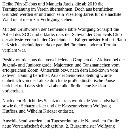
Heike Fürst-Debus und Manuela Jareis, die ab 2019 die
Terminplanung im Verein übernahmen. Doch aus beruflichen
Gründen werden er und auch sein Vize Jörg Jareis für die nächste
Wahl nicht mehr zur Verfügung stehen.
Mit den Grußworten der Gemeinde lobte Wolfgang Scharpff die
Arbeit des SCC und erklärte, dass der Schwander Carnevals Club
der aktivste Verein in der Gemeinde ist. Bürgermeister Robert Pfann
ließ sich entschuldigen, da er parallel für einen anderen Termin
verplant war.
Positiv wurden aus den verschiedenen Gruppen der Aktiven bei der
Jugend- und Juniorengarde, Majoretten und Tanzmariechen vom
erfolgreichen Zoom -Unterricht bzw. nach dem Lockdown vom
aktiven Training berichtet. Aus der Seniorenabteilung wurde
einheitlich von der Lücke durch die große künstlerische Pause
berichtet und dass sich jetzt aber alle für die neue Session
vorbereiten.
Nach dem Bericht des Schatzmeisters wurde die Vorstandschaft
sowie der Schatzmeister und die Kassenrevisoren Wolfgang
Hutflesz und Wilhelm Krieger entlastet.
Anschließend wurden laut Tagesordnung die Neuwahlen für die
neue Vorstandschaft durchgeführt. 2. Bürgermeister Wolfgang