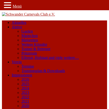
Menü
Aktuelles
Aktive
Garden
Mariechen
Majoretten
Weitere Künstler
Trainer & Betreuer
Prinzessin
Elferrat, Hofstaat und viele weitere…
Verein
Termine
Trainingsplan & Downloads
Impressionen
2026
2025
2024
2023
2022
2021
2020