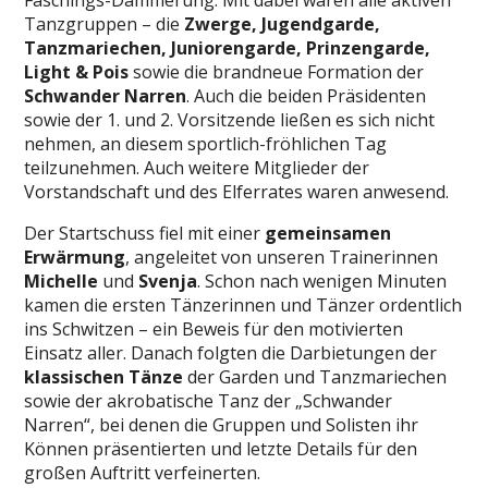
Faschings-Dämmerung. Mit dabei waren alle aktiven
Tanzgruppen – die
Zwerge, Jugendgarde,
Tanzmariechen, Juniorengarde, Prinzengarde,
Light & Pois
sowie die brandneue Formation der
Schwander Narren
. Auch die beiden Präsidenten
sowie der 1. und 2. Vorsitzende ließen es sich nicht
nehmen, an diesem sportlich-fröhlichen Tag
teilzunehmen. Auch weitere Mitglieder der
Vorstandschaft und des Elferrates waren anwesend.
Der Startschuss fiel mit einer
gemeinsamen
Erwärmung
, angeleitet von unseren Trainerinnen
Michelle
und
Svenja
. Schon nach wenigen Minuten
kamen die ersten Tänzerinnen und Tänzer ordentlich
ins Schwitzen – ein Beweis für den motivierten
Einsatz aller. Danach folgten die Darbietungen der
klassischen Tänze
der Garden und Tanzmariechen
sowie der akrobatische Tanz der „Schwander
Narren“, bei denen die Gruppen und Solisten ihr
Können präsentierten und letzte Details für den
großen Auftritt verfeinerten.