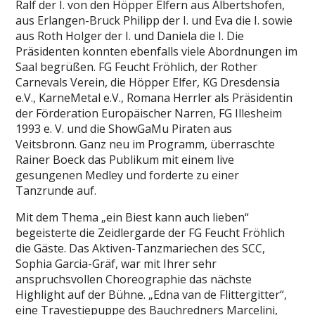
Ralf der I. von den Höpper Elfern aus Albertshofen,
aus Erlangen-Bruck Philipp der I. und Eva die I. sowie
aus Roth Holger der I. und Daniela die I. Die
Präsidenten konnten ebenfalls viele Abordnungen im
Saal begrüßen. FG Feucht Fröhlich, der Rother
Carnevals Verein, die Höpper Elfer, KG Dresdensia
e.V., KarneMetal e.V., Romana Herrler als Präsidentin
der Förderation Europäischer Narren, FG Illesheim
1993 e. V. und die ShowGaMu Piraten aus
Veitsbronn. Ganz neu im Programm, überraschte
Rainer Boeck das Publikum mit einem live
gesungenen Medley und forderte zu einer
Tanzrunde auf.
Mit dem Thema „ein Biest kann auch lieben“
begeisterte die Zeidlergarde der FG Feucht Fröhlich
die Gäste. Das Aktiven-Tanzmariechen des SCC,
Sophia Garcia-Gräf, war mit Ihrer sehr
anspruchsvollen Choreographie das nächste
Highlight auf der Bühne. „Edna van de Flittergitter“,
eine Travestiepuppe des Bauchredners Marcelini,