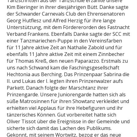
Tanzschritten aus der Tanzschule erzählte unsere
Kim Bieringer in ihrer diesjährigen Bütt. Danke sagte
der Schwander Carnevals Club den Ehrensenatoren
Georg Hutflesz und Alfred Herzig für ihre lange
Unterstützung, mit dem Fördererorden des Fastnacht
Verband Frankens. Ebenfalls Danke sagte der SCC mit
einer Tanzmariechen-Puppe in den Vereinsfarben
für 11 Jahre aktive Zeit an Nathalie Zabold und für
ebenfalls 11 Jahre aktive Zeit mit einem Zinnbecher
für Thomas Kreß, den neuen Paparazzo. Erstmals zu
uns nach Schwand kam die Faschingsgesellschaft
Hechtonia aus Berching. Das Prinzenpaar Sabrina die
II. und Lukas der I. legten ihren Prinzenwalzer aufs
Parkett. Danach folgte der Marschtanz ihrer
Prinzengarde. Unsere Juniorengarde hatten sich als
süße Matrosinnen für ihren Showtanz verkleidet und
erhielten viel Applaus für ihre Hebefiguren und ihr
tänzerisches Können. Gut vorbereitet hatte sich
Oliver Tissot über die Ereignisse in der Gemeinde und
sicherte sich damit das Lachen des Publikums.
Gekonnt, mit seinem Wortwitz, bezog er das neue