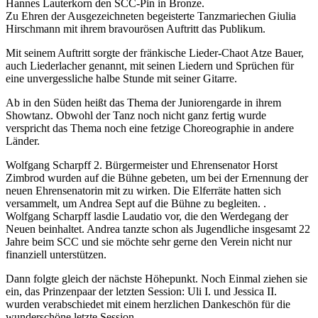
Hannes Lauterkorn den SCC-Pin in Bronze.
Zu Ehren der Ausgezeichneten begeisterte Tanzmariechen Giulia
Hirschmann mit ihrem bravourösen Auftritt das Publikum.
Mit seinem Auftritt sorgte der fränkische Lieder-Chaot Atze Bauer,
auch Liederlacher genannt, mit seinen Liedern und Sprüchen für
eine unvergessliche halbe Stunde mit seiner Gitarre.
Ab in den Süden heißt das Thema der Juniorengarde in ihrem
Showtanz. Obwohl der Tanz noch nicht ganz fertig wurde
verspricht das Thema noch eine fetzige Choreographie in andere
Länder.
Wolfgang Scharpff 2. Bürgermeister und Ehrensenator Horst
Zimbrod wurden auf die Bühne gebeten, um bei der Ernennung der
neuen Ehrensenatorin mit zu wirken. Die Elferräte hatten sich
versammelt, um Andrea Sept auf die Bühne zu begleiten. .
Wolfgang Scharpff lasdie Laudatio vor, die den Werdegang der
Neuen beinhaltet. Andrea tanzte schon als Jugendliche insgesamt 22
Jahre beim SCC und sie möchte sehr gerne den Verein nicht nur
finanziell unterstützen.
Dann folgte gleich der nächste Höhepunkt. Noch Einmal ziehen sie
ein, das Prinzenpaar der letzten Session: Uli I. und Jessica II.
wurden verabschiedet mit einem herzlichen Dankeschön für die
wunderschöne letzte Session.