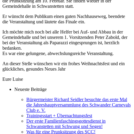
die Prunksitzung am 10. Februar. Sie finden wieder in der
Gemeindehalle in Schwanstetten statt.
Er wünscht dem Publikum einen guten Nachhauseweg, beendete
die Veranstaltung und läutete das Finale ein.
Ich möchte mich noch bei alle Helfer bei Auf- und Abbau in der
Gemeindehalle und bei unserem 1. Vorsitzenden Peter Zabold, der
bei der Veranstaltung als Paparazzi eingesprungen ist, herzlich
bedanken.
Es war eine gelungene, abwechslungsreiche Veranstaltung.
An dieser Stelle wünschen wir ein frohes Weihnachtsfest und ein
glückliches, gesundes Neues Jahr
Eure Luise
Neueste Beiträge
Bürgermeister Richard Seidler besuchte das erste Mal
die Jahreshauptversammlung des Schwander Carnevals
Club e. V.
Trainingsstart + Übernachtungsfest
Der erste Familienfaschingsgottesdienst in
Schwanstetten mit Schwung und Segen!
Was für eine Prunksitzung des SCC!