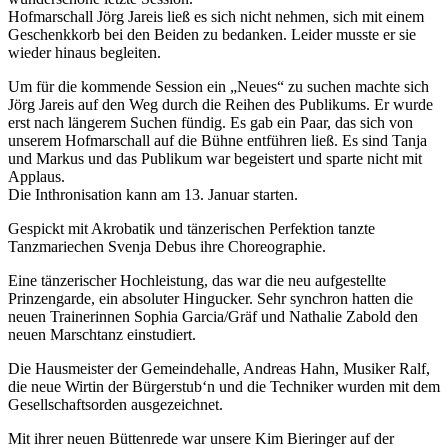
Hofmarschall Jörg Jareis ließ es sich nicht nehmen, sich mit einem
Geschenkkorb bei den Beiden zu bedanken. Leider musste er sie
wieder hinaus begleiten.
Um für die kommende Session ein „Neues“ zu suchen machte sich
Jörg Jareis auf den Weg durch die Reihen des Publikums. Er wurde
erst nach längerem Suchen fündig. Es gab ein Paar, das sich von
unserem Hofmarschall auf die Bühne entführen ließ. Es sind Tanja
und Markus und das Publikum war begeistert und sparte nicht mit
Applaus.
Die Inthronisation kann am 13. Januar starten.
Gespickt mit Akrobatik und tänzerischen Perfektion tanzte
Tanzmariechen Svenja Debus ihre Choreographie.
Eine tänzerischer Hochleistung, das war die neu aufgestellte
Prinzengarde, ein absoluter Hingucker. Sehr synchron hatten die
neuen Trainerinnen Sophia Garcia/Gräf und Nathalie Zabold den
neuen Marschtanz einstudiert.
Die Hausmeister der Gemeindehalle, Andreas Hahn, Musiker Ralf,
die neue Wirtin der Bürgerstub‘n und die Techniker wurden mit dem
Gesellschaftsorden ausgezeichnet.
Mit ihrer neuen Büttenrede war unsere Kim Bieringer auf der