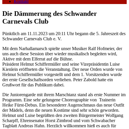
Kontakt
Die Dämmerung des Schwander
Carnevals Club
Pünktlich am 11.11.2023 um 20:11 Uhr begann die 5. Jahreszeit des
Schwander Carnevals Club e. V.
Mit dem Narhallamarsch spielte unser Musiker Ralf Hofmeier, der
uns auch diese Session über wieder musikalisch begleiten wird,
Aktive mit dem Elferrat auf die Bühne.
Präsident Helmut Schiffermüller und seine Vizepräsidentin Luise
Kienlein eröffneten die Veranstaltung. Der neue Orden wurde von
Helmut Schiffermüller vorgestellt und dem 1. Vorsitzenden wurde
der erste Gesellschaftsorden verliehen. Peter Zabold hatte ein
Grußwort für das Publikum dabei.
Die Juniorengarde mit ihrem Marschtanz stand als erste Nummer im
Programm. Eine sehr gelungene Choreographie von Trainerin
Heike Fürst-Debus. Ein besonderer Augenschmaus das neue Outfit
der Mädels, denn die neuen Kostüme sind sehr schön geworden.
Helmut und Luise begrüßten den zweiten Bürgermeister Wolfgang
Scharpff, Ehrensenator Horst Zimbrod und vom Schwabacher
Tagblatt Andreas Hahn. Herzlich willkommen hieß es auch für