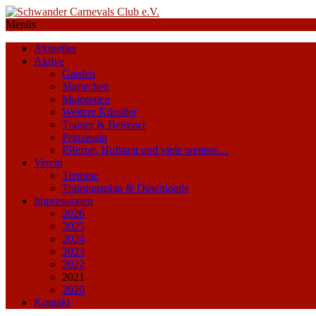
Menüs
Aktuelles
Aktive
Garden
Mariechen
Majoretten
Weitere Künstler
Trainer & Betreuer
Prinzessin
Elferrat, Hofstaat und viele weitere…
Verein
Termine
Trainingsplan & Downloads
Impressionen
2026
2025
2024
2023
2022
2021
2020
Kontakt