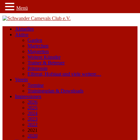
Menü
Aktuelles
Aktive
Garden
Mariechen
Majoretten
Weitere Künstler
Trainer & Betreuer
Prinzessin
Elferrat, Hofstaat und viele weitere…
Verein
Termine
Trainingsplan & Downloads
Impressionen
2026
2025
2024
2023
2022
2021
2020