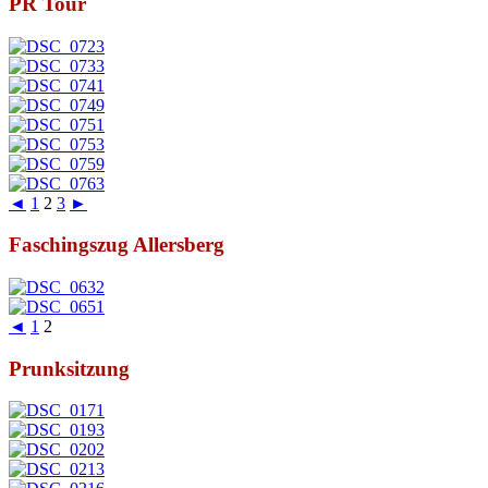
PR Tour
◄
1
2
3
►
Faschingszug Allersberg
◄
1
2
Prunksitzung