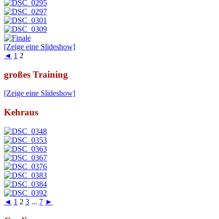
[Zeige eine Slideshow]
◄
1
2
großes Training
[Zeige eine Slideshow]
Kehraus
◄
1
2
3
...
7
►