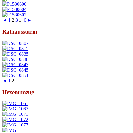
◄
1
2
3
...
6
►
Rathaussturm
◄
1
2
Hexenumzug