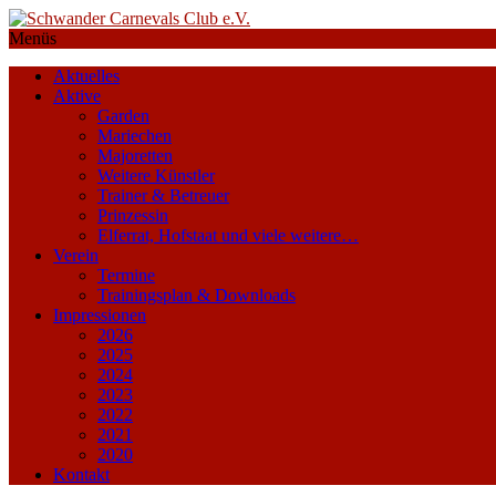
Menüs
Aktuelles
Aktive
Garden
Mariechen
Majoretten
Weitere Künstler
Trainer & Betreuer
Prinzessin
Elferrat, Hofstaat und viele weitere…
Verein
Termine
Trainingsplan & Downloads
Impressionen
2026
2025
2024
2023
2022
2021
2020
Kontakt