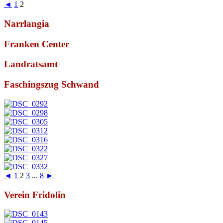
◄
1
2
Narrlangia
Franken Center
Landratsamt
Faschingszug Schwand
◄
1
2
3
...
8
►
Verein Fridolin