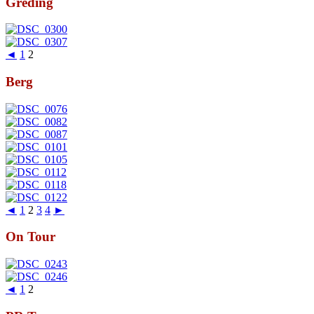
Greding
◄
1
2
Berg
◄
1
2
3
4
►
On Tour
◄
1
2