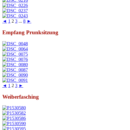
◄
1
2
3
...
8
►
Empfang Prunksitzung
◄
1
2
3
►
Weiberfasching