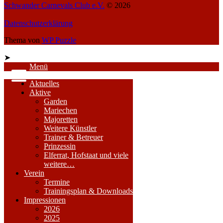
Schwander Carnevals Club e.V.
© 2026
Datenschutzerklärung
Thema von
WP Puzzle
➤
Menü
Aktuelles
Aktive
Garden
Mariechen
Majoretten
Weitere Künstler
Trainer & Betreuer
Prinzessin
Elferrat, Hofstaat und viele
weitere…
Verein
Termine
Trainingsplan & Downloads
Impressionen
2026
2025