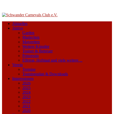
Aktuelles
Aktive
Garden
Mariechen
Majoretten
Weitere Künstler
Trainer & Betreuer
Prinzessin
Elferrat, Hofstaat und viele weitere…
Verein
Termine
Trainingsplan & Downloads
Impressionen
2026
2025
2024
2023
2022
2021
2020