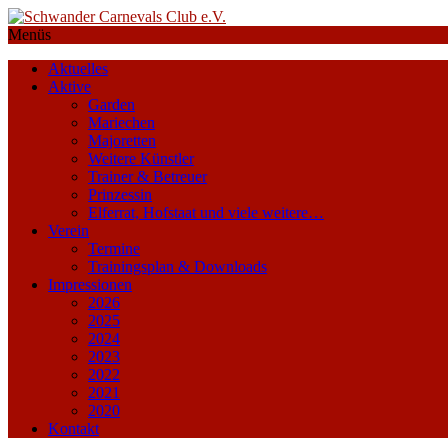
Menüs
Aktuelles
Aktive
Garden
Mariechen
Majoretten
Weitere Künstler
Trainer & Betreuer
Prinzessin
Elferrat, Hofstaat und viele weitere…
Verein
Termine
Trainingsplan & Downloads
Impressionen
2026
2025
2024
2023
2022
2021
2020
Kontakt