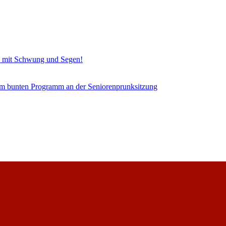
en mit Schwung und Segen!
nem bunten Programm an der Seniorenprunksitzung