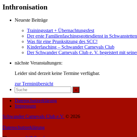
Inthronisation
Neueste Beiträge
Trainingsstart + Übernachtungsfest
Der erste Familienfaschingsgottesdienst in Schwanstett
Was für eine Prunksitzung des SCC!
Kinderfasching – Schwander Carnevals Club
Der Schwander Carnevals Club e. V. begeistert mit sei
nächste Veranstaltungen:
Leider sind derzeit keine Termine verfügbar.
zur Terminübersicht
Datenschutzerklärung
Impressum
Schwander Carnevals Club e.V.
© 2026
Datenschutzerklärung