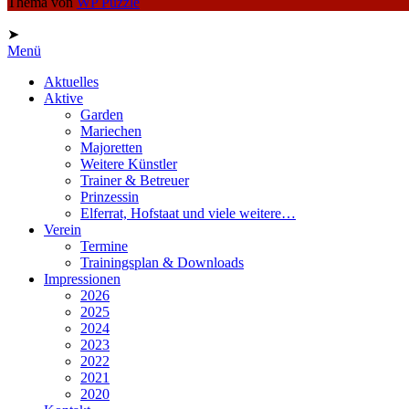
Thema von
WP Puzzle
➤
Menü
Aktuelles
Aktive
Garden
Mariechen
Majoretten
Weitere Künstler
Trainer & Betreuer
Prinzessin
Elferrat, Hofstaat und viele weitere…
Verein
Termine
Trainingsplan & Downloads
Impressionen
2026
2025
2024
2023
2022
2021
2020